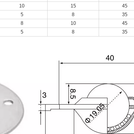
10
15
45
5
8
35
8
10
45
5
8
35