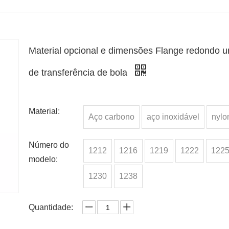
Material opcional e dimensões Flange redondo u
de transferência de bola
Material:
Aço carbono
aço inoxidável
nylo
Número do
1212
1216
1219
1222
122
modelo:
1230
1238
Quantidade: