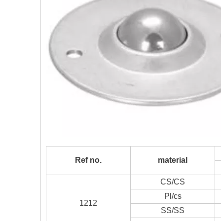
Ref no.
material
CS/CS
Pl/cs
1212
SS/SS