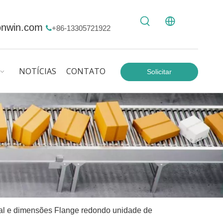
onwin.com
+86-13305721922

NOTÍCIAS
CONTATO
Solicitar
orçamento
nal e dimensões Flange redondo unidade de