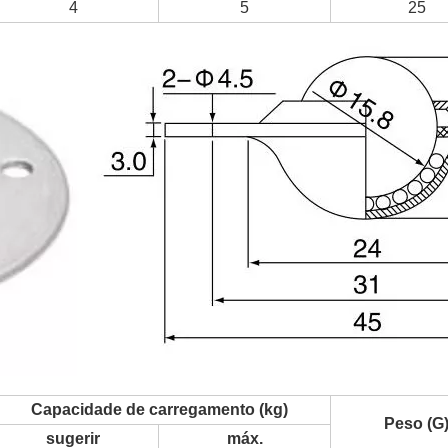
4
5
25
Capacidade de carregamento (kg)
Peso (G
sugerir
máx.