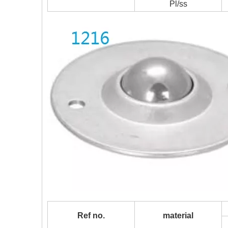
Pl/ss
Ref no.
material