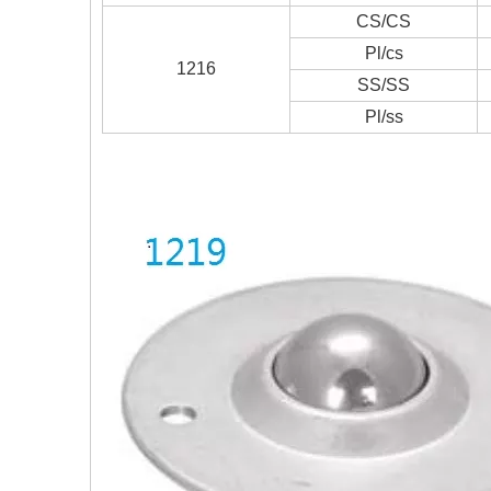
CS/CS
Pl/cs
1216
SS/SS
Pl/ss